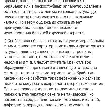
время отжига. Чистка отливок произвоится в
барабанах или в пескоструйных аппаратах. Удаление
остатков питателе в отливках из ковкого чугуна (до
после отжига) производится всего на наждачных
камнях. При этом обдирка до отжига имеет
преимущества вследствие возможности
использования большей окружной скорости.
г) Особые виды брака на ковком чугуне и меры борьбы
с ними. Наиболее характерными видами брака ковкого
чугуна являются усадочные раковины, трещины,
газовые раковины, неметаллические включения,
недоливы и т. д. Следует отметить брак отливок,
образующийся при отжиге и зависящие от состава
металла, так и от режима термической обработки.
Механические свойства таких пережженных отливок
низки и не могут быть исправлены вторичным отжигом.
Если же процесс окисления не достигает степени
пережога (температура отжига не так высока), но
паковочная среда является слишком окислительной,
диффузия углерода к поверхности не успевает